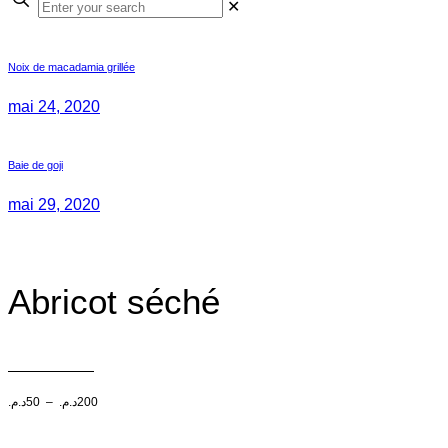
✕
Noix de macadamia grillée
mai 24, 2020
Baie de goji
mai 29, 2020
Abricot séché
Plage
د.م.
50
–
د.م.
200
de