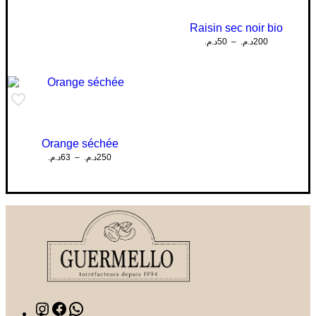
Raisin sec noir bio
Plage
د.م.
50
–
د.م.
200
de
prix :
50د.م.
à
200د.م.
Orange séchée
Plage
د.م.
63
–
د.م.
250
de
prix :
63د.م.
à
250د.م.
Instagram
Facebook
WhatsApp